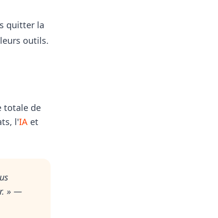
s quitter la
leurs outils.
 totale de
s, l'
IA
et
ous
. »
—