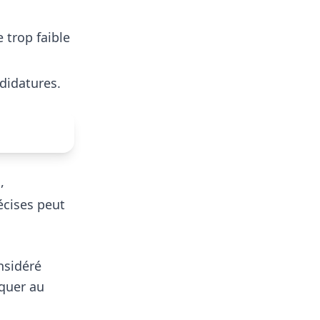
 trop faible
didatures.
,
écises peut
onsidéré
iquer au