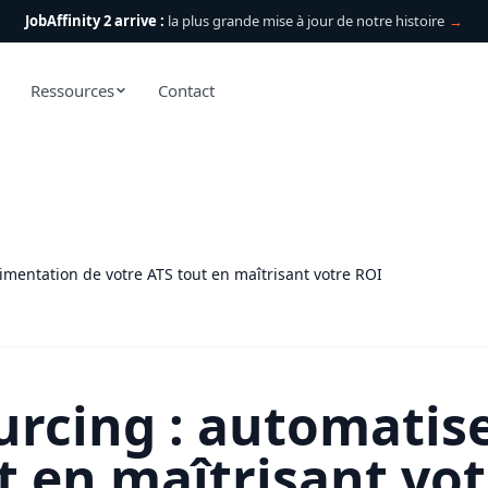
JobAffinity 2 arrive :
la plus grande mise à jour de notre histoire
→
Ressources
Contact
imentation de votre ATS tout en maîtrisant votre ROI
rcing : automatise
t en maîtrisant vo