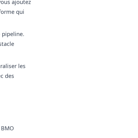
 vous ajoutez
forme qui
pipeline.
stacle
raliser les
ec des
re BMO