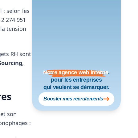
 : selon les
 2 274 951
 la tension
dgets RH sont
Sourcing
,
Notre agence web interne
,
pour les entreprises
qui veulent se démarquer.
res
Booster mes recrutements
 et son
ronophages :