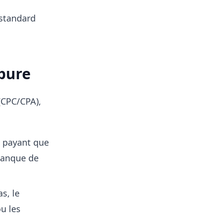
 standard
 pure
(CPC/CPA),
 payant que
 manque de
s, le
ou les