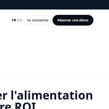
FR
/
EN
Se connecter
Réserver une démo
r l'alimentation
tre ROI