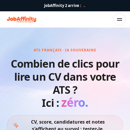
JobAffinity 2 arrive :
→
ATS FRANÇAIS · IA SOUVERAINE
Combien de clics pour
lire un CV dans votre
ATS ?
zéro
.
Ici :
CV, score, candidatures et notes
s'affichent au survol : testez-le.